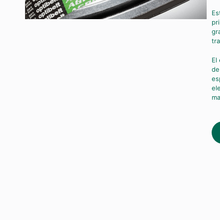
Es
pr
gr
tr
El
de
es
el
ma